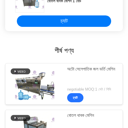
বোতল ধাবক মেশিন 1 হেড
চ্যাট
শীর্ষ পণ্য
অটো সেলেপাতিক জল ভর্তি মেশিন
negotiable MOQ:1 সেট / পিসি
চ্যাট
বোতল ধাবক মেশিন