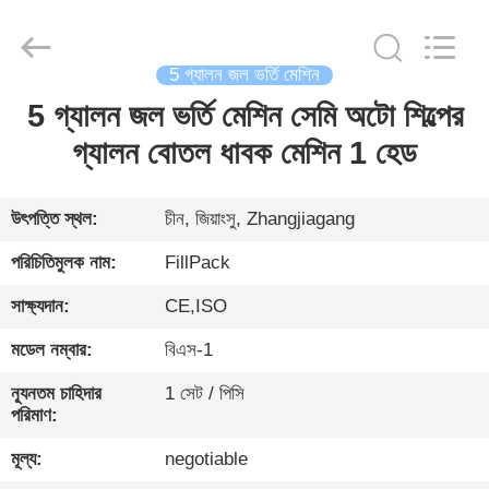
City
FILL-
PACK
Machinery
Co.,
Ltd.
5 গ্যালন জল ভর্তি মেশিন
All
Rights
5 গ্যালন জল ভর্তি মেশিন সেমি অটো শিল্পের
বাড়ি
Reserved.
গ্যালন বোতল ধাবক মেশিন 1 হেড
পণ্য
উৎপত্তি স্থল:
চীন, জিয়াংসু, Zhangjiagang
আমাদের
পরিচিতিমুলক নাম:
FillPack
সম্পর্কে
সাক্ষ্যদান:
CE,ISO
মডেল নম্বার:
বিএস-1
কারখানা
ভ্রমণ
ন্যূনতম চাহিদার
1 সেট / পিসি
পরিমাণ:
মূল্য:
negotiable
মান