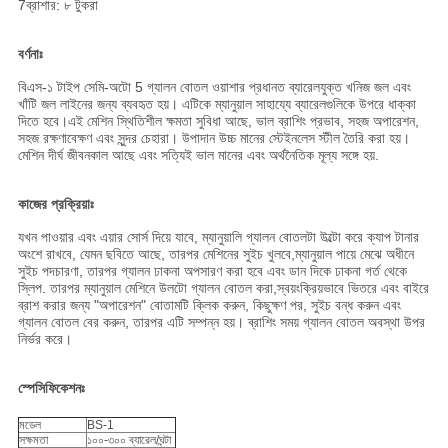
7ব্রাশার: ৮ টুকরা
বর্ণনাঃ
বিএস-১ টাইপ সেমি-অটো 5 গ্যালন বোতল ওয়াশার প্রধানত ব্যারেলযুক্ত খনিজ জল এবং
খাঁটি জল লাইনের জন্য ব্যবহৃত হয়। এটিকে ম্যানুয়াল সাহায্যে ব্যারেলগুলিকে উপরে ধাক্কা
দিতে হবে।এই মেশিন স্থিতিশীল ক্ষমতা সুবিধা আছে, ভাল ব্রাশিং প্রভাব, সহজ অপারেশন,
সহজ রক্ষণাবেক্ষণ এবং সুন্দর চেহারা। উপাদান উচ্চ মানের স্টেইনলেস স্টীল তৈরি করা হয়।
মেশিন দীর্ঘ জীবনকাল আছে এবং সত্যিই ভাল মানের এবং অর্থনৈতিক মূল্য সঙ্গে হয়.
কাজের প্রক্রিয়াঃ
যখন পাওয়ার এবং এয়ার সোর্স দিয়ে যাবে, ম্যানুয়ালি গ্যালন বোতলটা উল্টো করে ক্যাপ টানার
অংশে রাখবে, যেমন ছবিতে আছে, তারপর মেশিনের সুইচ খুলবে,ম্যানুয়াল পায়ে মেঝে অধীনে
সুইচ পদচারণা, তারপর গ্যালন ঢাকনা অপসারণ করা হবে এবং ডান দিকে ঢাকনা গর্ত থেকে
স্লিপ. তারপর ম্যানুয়াল মেশিনে উলটো গ্যালন বোতল করা,স্বয়ংক্রিয়ভাবে ভিতরে এবং বাইরে
ব্রাশ করার জন্য "অপারেশন" বোতামটি ক্লিক করুন, কিছুক্ষণ পর, সুইচ বন্ধ করুন এবং
গ্যালন বোতল বের করুন, তারপর এটি সম্পন্ন হয়। ব্রাশিং সময় গ্যালন বোতল অবস্থা উপর
নির্ভর করে।
স্পেসিফিকেশনঃ
মডেল
BS-1
সক্ষমতা
১০০-৩০০ ব্যারেল/ঘন্টা