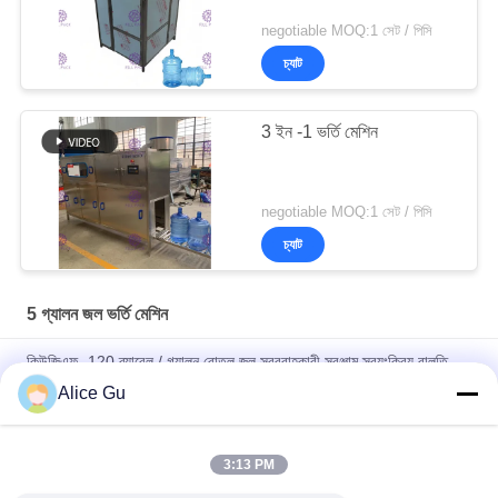
negotiable MOQ:1 সেট / পিসি
চ্যাট
3 ইন -1 ভর্তি মেশিন
negotiable MOQ:1 সেট / পিসি
চ্যাট
5 গ্যালন জল ভর্তি মেশিন
কিউজিএফ -120 ব্যারেল / গ্যালন বোতল জল সরবরাহকারী সরঞ্জাম স্বয়ংক্রিয় বালতি
লোডিং ডিভাইস / প্ল্যান্ট / মেশিন / সিস্টেমের সাথে
Alice Gu
12g/H 5 গ্যালন ব্যারেল ওয়াটার ফিলিং মেশিন সেল্ফ সার্ভিস কয়েন সোয়াইপ পেমেন্ট
3:13 PM
বালতি / ব্যারেল / গ্যালন বোতল জল ধুয়ে ক্যাপিং সরঞ্জাম / উদ্ভিদ / মেশিন / সিস্টেম /
লাইন ভরাট