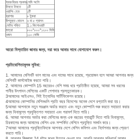
স্বয়ংক্রিয় প্রকার
সেমি অটো
টানতে টানতে
১টি
ওয়াশিং হেড
১টি
ব্রাশার
৮ টুকরা
উপযুক্ত বোতল
৩ বা ৫ গ্যালন
মোটর শক্তি
1.১ কিলোওয়াট
মাত্রা
৮০০*৮০০*১২০০ মিমি
ওজন
১১০ কেজি
আরো বিস্তারিত জানার জন্য, দয়া করে আমার সাথে যোগাযোগ করুন।
প্রতিযোগিতামূলক সুবিধা:
1. আমাদের মেশিনটি ভাল মানের এবং দামের সাথে রয়েছে, প্রয়োজন হলে আমরা আপনার জন্য
মেশিনটি কাস্টমাইজ করতে পারি।
2. আমাদের কোম্পানি 15 বছরেরও বেশি সময় ধরে প্রতিষ্ঠিত হয়েছে, আমরা সব ধরনের
পানীয় উৎপাদন মেশিনের একটি পেশাদার প্রস্তুতকারক।
3আমাদের আইএসও, সিই ইত্যাদির সার্টিফিকেশন রয়েছে।
4আমাদের কোম্পানির মেশিনগুলি প্রতি বছর বিদেশের অনেক দেশে রপ্তানি করা হয়।
5আমরা আপনাকে নতুন সরঞ্জাম অর্ডার করতে এবং নতুন কোম্পানি শুরু করতে সহায়তা করার
জন্য বিনামূল্যে প্রযুক্তিগত সহায়তা এবং পরামর্শ দিতে পারি।
6. আমরা আপনার অর্ডার করা মেশিনের জন্য এক বছরের গ্যারান্টি দিতে পারি বিনামূল্যে,
চিরকালের জন্য আমাদের মেশিন এবং সম্পর্কিত মেশিনে প্রযুক্তি সমর্থন করে।
7আমরা আমাদের প্রযুক্তিবিদকে আপনার দেশে মেশিন কমিশন এবং নির্দেশনার জন্য প্রেরণ
করতে পারি।
8. আপনার জিজ্ঞাসা 24 ঘন্টার মধ্যে উত্তর দেওয়া হবে, আপনি আপনার সুবিধার্থে আমার