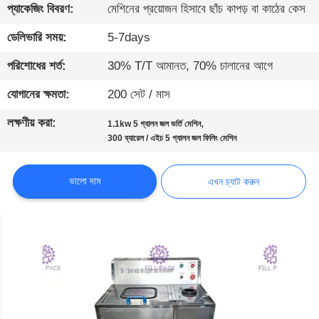
নিয়ন্ত্রণ
প্যাকেজিং বিবরণ:
মেশিনের প্রয়োজন হিসাবে ছাঁচ কাপড় বা কাঠের কেস
ডেলিভারি সময়:
5-7days
যোগাযোগ
পরিশোধের শর্ত:
30% T/T আমানত, 70% চালানের আগে
করুন
যোগানের ক্ষমতা:
200 সেট / মাস
খবর
লক্ষণীয় করা:
,
1.1kw 5 গ্যালন জল ভর্তি মেশিন
300 ব্যারেল / এইচ 5 গ্যালন জল ফিলিং মেশিন
এখন
ভালো দাম
এখন চ্যাট করুন
চ্যাট
করুন
সাইট
ম্যাপ