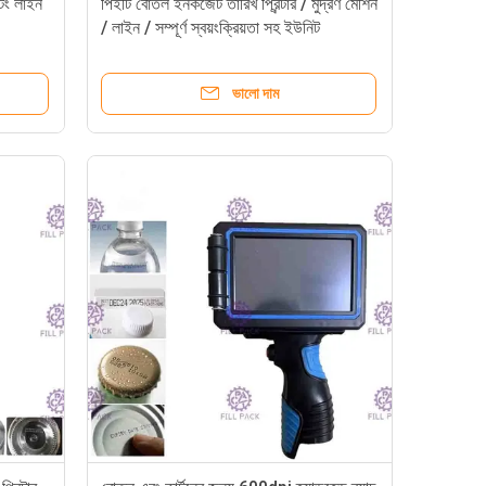
টিং লাইন
পিইটি বোতল ইনকজেট তারিখ প্রিন্টার / মুদ্রণ মেশিন
/ লাইন / সম্পূর্ণ স্বয়ংক্রিয়তা সহ ইউনিট
ভালো দাম