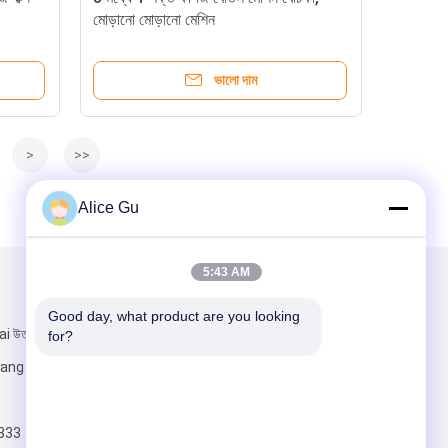
মোড়ানো মোড়ানো মেশিন
ভালো দাম
>
>>
Alice Gu
5:43 AM
আমাদের মেইল ​​করুন
Good day, what product are you looking 
উত্তর, ইয়াংশে
for?
ng শহর, জিয়াংসু
333