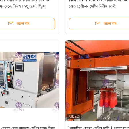
চ্চ রেজোলিউশন ইঙ্কজেট প্রিন্ট
বোতল বোঁচকা মেশিন নির্বীজনকারী
ন
ভালো দাম
ভালো দাম
োতল কেস প্যাকার মেশিন স্বয়ংক্রিয়
বৈদ্যুতিক বোতল মেশিন ভর্তি 1 শক্ত কাগজ