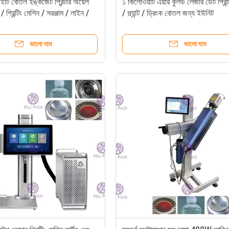
িইটি বোতল ইঙ্কজেট প্রিন্টার অয়েল
১ কিলোওয়াট এয়ার কুলড লেজার ডেট প্রিন্
র / প্রিন্টিং মেশিন / সরঞ্জাম / লাইন /
/ প্ল্যান্ট / ড্রিংক বোতল জন্য ইউনিট
চ লোগো তারিখ কোডিং জন্য
ভালো দাম
ভালো দাম