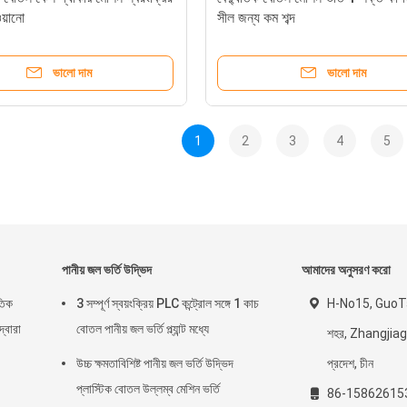
য়ানো
সীল জন্য কম শব্দ
ভালো দাম
ভালো দাম
1
2
3
4
5
পানীয় জল ভর্তি উদ্ভিদ
আমাদের অনুসরণ করো
ুতিক
3 সম্পূর্ণ স্বয়ংক্রিয় PLC কন্ট্রোল সঙ্গে 1 কাচ
H-No15, GuoTai 
্বারা
বোতল পানীয় জল ভর্তি প্ল্যান্ট মধ্যে
শহর, Zhangjiaga
উচ্চ ক্ষমতাবিশিষ্ট পানীয় জল ভর্তি উদ্ভিদ
প্রদেশ, চীন
প্লাস্টিক বোতল উল্লম্ব মেশিন ভর্তি
86-15862615