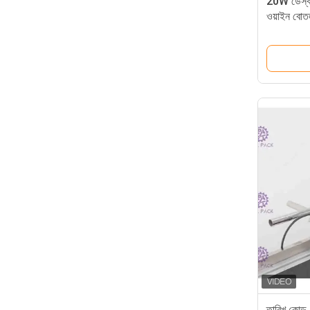
20W ডেস্কটপ
ওয়াইন বোত
করার জন্য
তারিখ কোড /