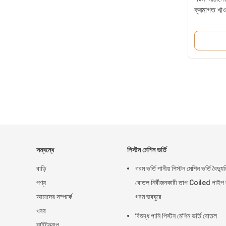
ক্রমাগত খাও
সম্বন্ধে
পিস্টন মেশিন ভর্তি
বাড়ি
গরম ভর্তি পানীয় পিস্টন মেশিন ভর্তি বৈদ্য
পণ্য
বোতল নির্বীজনকারী তাপ Coiled পাইপ দ
আমাদের সম্পর্কে
গরম ভবঘুরে
খবর
বিশুদ্ধ পানি পিস্টন মেশিন ভর্তি বোতল
সাইটম্যাপ