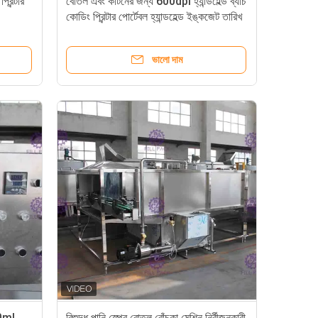
রিন্টার
বোতল এবং কার্টনের জন্য 600dpi হ্যান্ডহেল্ড ব্যাচ
কোডিং প্রিন্টার পোর্টেবল হ্যান্ডহেল্ড ইঙ্কজেট তারিখ
কোড প্রিন্টার
ভালো দাম
0ml
বিশুদ্ধ পানি স্প্রে বোতল বোঁচকা মেশিন নির্বীজনকারী