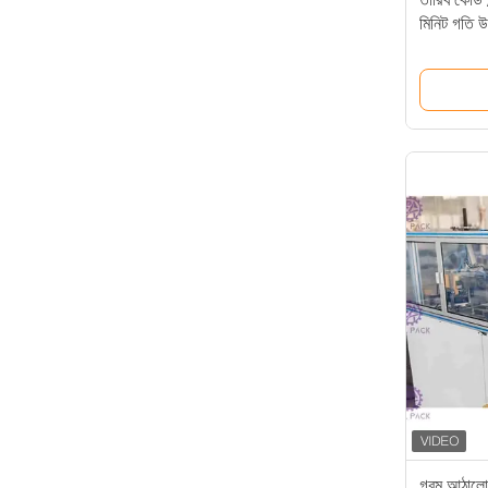
মিনিট গতি উ
কোডিং মেশি
গরম আঠালো ব