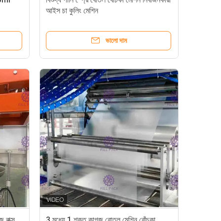
আইস চা কুলিং মেশিন
ভালো দাম
 বাক্স
3 মধ্যে 1 শক্ত কাগজ বোতল মেশিন বোঁচকা,