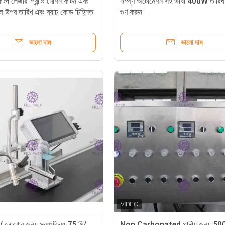
 লেজার প্রিন্টিং মেশিন কার্টন এবং
সম্পূর্ণ অটোমেশন সহ ভাষা 400W তারিখ প্
ল উপর তারিখ এবং ব্যাচ কোড চিহ্নিত
গুণ করুন
ভালো দাম
ভালো দাম
 লোগোর জন্য স্বয়ংক্রিয় 75 মি/
Non Carbonated পানীয় জন্য 50