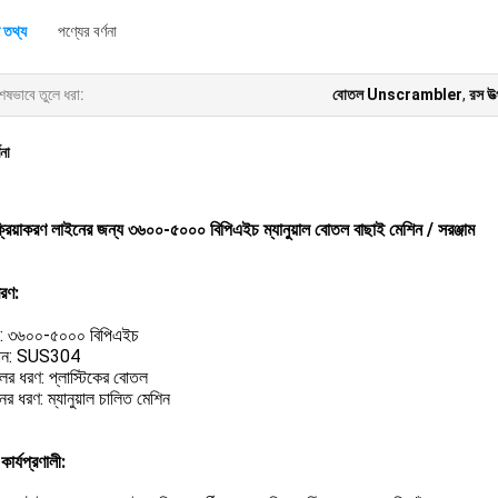
 তথ্য
পণ্যের বর্ণনা
েষভাবে তুলে ধরা:
বোতল Unscrambler
,
রস উত
ণনা
ক্রিয়াকরণ লাইনের জন্য ৩৬০০-৫০০০ বিপিএইচ ম্যানুয়াল বোতল বাছাই মেশিন / সরঞ্জাম
বরণ:
তা: ৩৬০০-৫০০০ বিপিএইচ
দান: SUS304
ের ধরণ: প্লাস্টিকের বোতল
ের ধরণ: ম্যানুয়াল চালিত মেশিন
কার্যপ্রণালী: