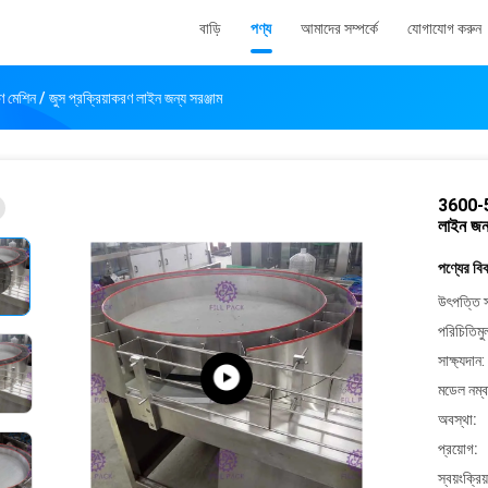
বাড়ি
পণ্য
আমাদের সম্পর্কে
যোগাযোগ করুন
েশিন / জুস প্রক্রিয়াকরণ লাইন জন্য সরঞ্জাম
3600-500
লাইন জন্
পণ্যের বি
উৎপত্তি স
পরিচিতিমু
সাক্ষ্যদান:
মডেল নম্ব
অবস্থা:
প্রয়োগ:
স্বয়ংক্রিয