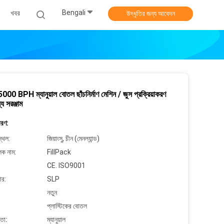
Bengali
খবর
উদ্ধৃতির জন্য আবেদন
0 BPH ম্যানুয়াল বোতল ছাঁচনির্মাণ মেশিন / জুস প্রক্রিয়াকরণ
য সরঞ্জাম
বরণ:
্থল:
জিয়াংসু, চীন (মেনল্যান্ড)
লক নাম:
FillPack
CE. ISO9001
ার:
SLP
নতুন
প্লাস্টিকের বোতল
়তা:
ম্যানুয়াল