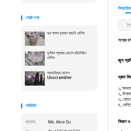
বিস্তারিত
শ্রেষ্ঠ পণ্য
বিশ
দুধ গ্লাস রহমান বাছাই মেশিন
পণ্যের বর্
ঘূর্ণমান প্রকার বোতল ছাঁচনির্মাণ
মেশিন
জুস প্র
স্বয়ংক্রিয় বোতল
দ্রুত বি
Unscrambler
১, ক্ষম
২, উপা
৩, বোতল
৪, মেশিন
পরিচিতি
বিবরণ ও 
পরিচিতি:
Ms. Alice Gu