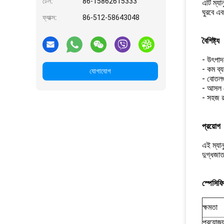
টেল:
86-15862615333
এটি ম্যা
ঘুরবে এ
ফ্যাক্স:
86-512-58643048
বৈশিষ্ট্য
- উৎপাদ
- কম ব্
যোগাযোগ
- বোতলগ
- আসল ব
- সহজ রক
প্রয়োগ
এই ম্যা
দুগ্ধজা
স্পেসিফ
ক্ষমতা
প্রযোজ্