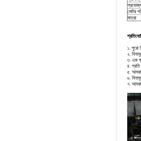
প্রযোজ্
মোটর শক
মাত্রা
প্রতিযোগ
১. পুরো 
২. বিনাম
৩. এক বছ
৪. প্রতি
৫. আমরা 
৬. বিনাম
৭. আমরা