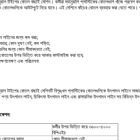
নুয়াল টাইপের বোতল বাছাই মেশিন। কর্মীরা ম্যানুয়ালি প্লাস্টিকের বোতলগুলি খাঁজে প্রবেশ ক
বং বোতলগুলিকে আউটপুটে নিয়ে যাবে। এই মেশিনে কাঁচের বোতল ব্যবহার করা যেতে পারে। 
ন লাইনের জন্য কম খরচ;
যবহার; কোন দূষণ নেই; কম শক্তি;
ুলির জন্য কোন সীমাবদ্ধতা নেই;
োতলের উপর ভিত্তি করে আকার কাস্টমাইজ করা হবে;
্ষণাবেক্ষণ এবং পরিচালনা
নুয়াল টাইপের বোতল বাছাই মেশিনটি বিশৃঙ্খল প্লাস্টিকের বোতলগুলিকে উৎপাদন লাইনে সাজ
ত পণ্য উৎপাদন লাইন, চিকিৎসা উৎপাদন লাইন এবং রাসায়নিক উৎপাদন লাইন সহ বিভিন্ন 
িকেশন:
কর্মীর উপর ভিত্তি করে ৩৬০০-৫০০০
বিপিএইচ
য বোতলের ব্যাস
কোন সীমাবদ্ধতা নেই