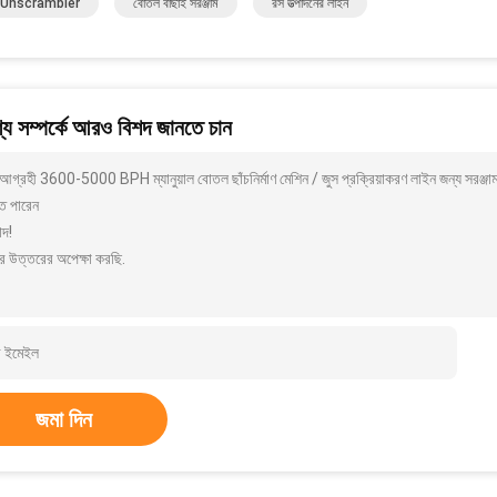
 Unscrambler
বোতল বাছাই সরঞ্জাম
রস উত্পাদনের লাইন
য সম্পর্কে আরও বিশদ জানতে চান
আগ্রহী 3600-5000 BPH ম্যানুয়াল বোতল ছাঁচনির্মাণ মেশিন / জুস প্রক্রিয়াকরণ লাইন জন্য সরঞ্
ে পারেন
াদ!
র উত্তরের অপেক্ষা করছি.
জমা দিন