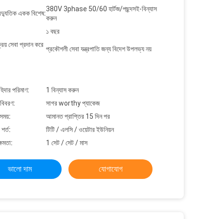
380V 3phase 50/60 হার্টজ/পছন্দসই-বিন্যাস
বৈদ্যুতিক একক বিশেষ:
করুন
১ বছর
্রয় সেবা প্রদান করে
প্রকৌশলী সেবা যন্ত্রপাতি জন্য বিদেশ উপলভ্য নয়
াহিদার পরিমাণ:
1 বিন্যাস করুন
 বিবরণ:
সাগর worthy প্যাকেজ
সময়:
আমানত প্রাপ্তির 15 দিন পর
শর্ত:
টিটি / এলসি / ওয়েটার ইউনিয়ন
্ষমতা:
1 সেট / সেট / মাস
ভালো দাম
যোগাযোগ