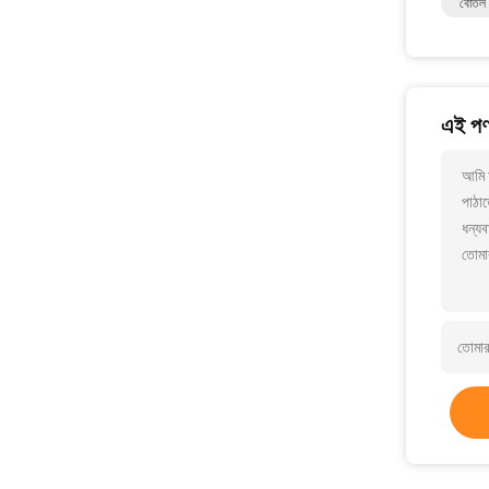
বোতল
এই পণ্
আমি 
পাঠাত
ধন্যব
তোমা