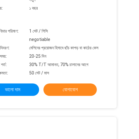
়:
১ বছর
াহিদার পরিমাণ:
1 সেট / পিসি
negotiable
 বিবরণ:
মেশিনের প্রয়োজন হিসাবে ছাঁচ কাপড় বা কাঠের কেস
সময়:
20-25 দিন
শর্ত:
30% T/T আমানত, 70% চালানের আগে
্ষমতা:
50 সেট / মাস
ভালো দাম
যোগাযোগ