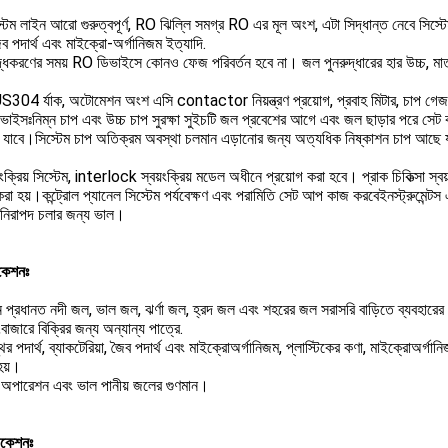
টেম লাইন আরো গুরুত্বপূর্ণ, RO ঝিল্লি সমগ্র RO এর মূল অংশ, এটা সিদ্ধান্ত নেবে সিস্
ব পদার্থ এবং মাইক্রো-অর্গানিজম ইত্যাদি.
্ধকরণের সময় RO ডিভাইসে কোনও ফেজ পরিবর্তন হবে না। জল পুনরুদ্ধারের হার উচ্চ, মাত্র
304 র্যাক, অটোমেশন অংশ এসি contactor নিয়ন্ত্রণ প্রয়োগ, প্রবাহ মিটার, চাপ গেজ এবং
ডিভাইসঃনিম্ন চাপ এবং উচ্চ চাপ সুরক্ষা সুইচটি জল প্রবেশের আগে এবং জল ছাড়ার পরে সেট কর
ে যাবে।সিস্টেম চাপ অতিক্রম অবস্থা চলমান এড়ানোর জন্য অত্যধিক নিষ্কাশন চাপ আছে যখন
ংক্রিয় সিস্টেম, interlock স্বয়ংক্রিয় মডেল অধীনে প্রয়োগ করা হবে। প্রাক চিকিত্সা স্বয়ংক্
করা হয়।কন্ট্রোল প্যানেল সিস্টেম পর্যবেক্ষণ এবং পরামিতি সেট আপ কাজ করবেইনস্ট্রুমেন্
িরাপদ চলার জন্য ভাল।
িকেশনঃ
 প্রধানত নদী জল, ভাল জল, ঝর্ণা জল, হ্রদ জল এবং শহরের জল সরাসরি বাড়িতে ব্যবহারের জন
বাজারে বিক্রির জন্য অন্যান্য পাত্রে.
ির পদার্থ, ব্যাকটেরিয়া, জৈব পদার্থ এবং মাইক্রোঅর্গানিজম, প্লাস্টিকের কণা, মাইক্রোঅর্গা
হয়।
অপারেশন এবং ভাল পানীয় জলের গুণমান।
িকেশনঃ