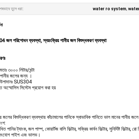
েষভাবে তুলে ধরা:
water ro system
,
water
ণনা
জল পরিশোধন ব্যবস্থা, স্বয়ংক্রিয় পানীয় জল বিশুদ্ধকরণ ব্যবস্থা
বরণঃ
মতাঃ ৩০০০ লিটার/ঘন্টা
 পানীয় জলের জন্য ।
ন উপাদানঃ SUS304
ত অস্মোসিস সিস্টেম প্রয়োগ করা হয়
় জলের বিশুদ্ধিকরণ ব্যবস্থায় কাঁচামালের পানিকে স্বাভাবিক পানিতে ভাল মানের পানীয় জল
অংশ:
 পানির ট্যাংক, জল পাম্প, কোয়ার্টজ বালি ফিল্টার, সক্রিয় কার্বন ফিল্টার, সুনির্দিষ্ট ফিল্টা
, সংযোগ পাইপ এবং ভালভ।