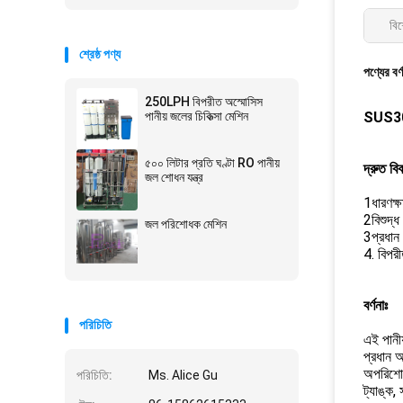
বিশ
শ্রেষ্ঠ পণ্য
পণ্যের বর্
250LPH বিপরীত অস্মোসিস
পানীয় জলের চিকিত্সা মেশিন
SUS304 
৫০০ লিটার প্রতি ঘণ্টা RO পানীয়
দ্রুত বি
জল শোধন যন্ত্র
1ধারণক্ষ
2বিশুদ্ধ
জল পরিশোধক মেশিন
3প্রধা
4. বিপরী
বর্ণনাঃ
পরিচিতি
এই পানীয
প্রধান 
অপরিশোধিত
পরিচিতি:
Ms. Alice Gu
ট্যাঙ্ক