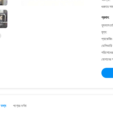
গুরুতর সময
প্রদান:
ন্যূনতম চ
মূল্য:
প্যাকেজিং
ডেলিভারি 
পরিশোধের 
যোগানের ক
 তথ্য
পণ্যের বর্ণনা