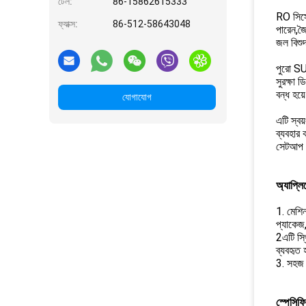
টেল:
86-15862615333
RO সিস্
ফ্যাক্স:
86-512-58643048
পারেন,জৈ
জল বিশুদ
পুরো SUS
সুরক্ষা 
বন্ধ হয়
যোগাযোগ
এটি স্বয়
ব্যবহার 
সেটআপ ন
অ্যাপ্ল
1. মেশিন
প্যাকেজ,
2এটি স্থ
ব্যবহৃত 
3. সহজ 
স্পেসিফ