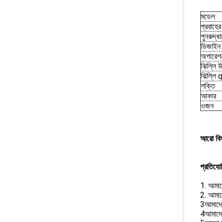
মডেল
প্রবাহের
পুনরুদ্ধ
ডিজাইন
অপারেশ
ঝিল্লি 
ঝিল্লি 
শক্তি
আকার
ওজন
আরো বিস
প্রতিযোগ
1. আমাদ
2. আমাদ
3আমাদের
4আমাদের