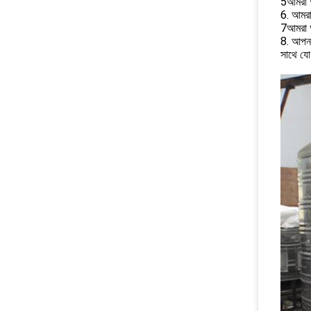
5আমরা আপ
6. আমরা 
7আমরা আ
8. আপনা
সাথে য