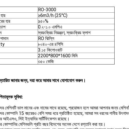
RO-3000
 হার
≥6m3/h (25°C)
ারের হার
≥৫০%
 চাপ
0.২-১.০ এমপিএ
ন
স্বয়ংক্রিয় নিয়ন্ত্রণ, স্বয়ংক্রিয় ফ্লাশ
উপাদান
RO ঝিল্লি
qty
৮০৪০-এর ৪পিসি
3.১৫ কিলোওয়াট
2200*800*1600 মিমি
৩৫০ কেজি
্তারিত জানার জন্য, দয়া করে আমার সাথে যোগাযোগ করুন।
িতামূলক সুবিধা:
ের মেশিনটি ভাল মানের এবং দামের সাথে রয়েছে, প্রয়োজন হলে আমরা আপনার জন্য মেশিন
ের কোম্পানি 15 বছরেরও বেশি সময় ধরে প্রতিষ্ঠিত হয়েছে, আমরা সব ধরনের পানীয় উৎপা
 আইএসও, সিই ইত্যাদির সার্টিফিকেশন রয়েছে।
 কোম্পানির মেশিনগুলি প্রতি বছর বিদেশের অনেক দেশে রপ্তানি করা হয়।