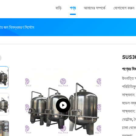
বাড়ি
পণ্য
আমাদের সম্পর্কে
যোগাযোগ করুন
ীয় জল বিশুদ্ধকরণ সিস্টেম
SUS304 জ
পণ্যের বি
উৎপত্তি স
পরিচিতিমু
সাক্ষ্যদান:
মডেল নম্ব
সাক্ষ্যদান:
ভোল্টেজ, 
ঢাকা থেকে
অবস্থা: