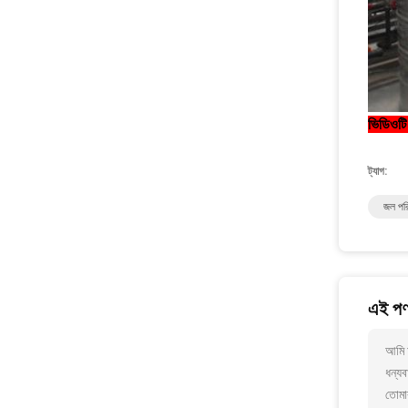
ভিডিওটি
ট্যাগ:
জল পরি
এই পণ্
আমি আ
ধন্যব
তোমা