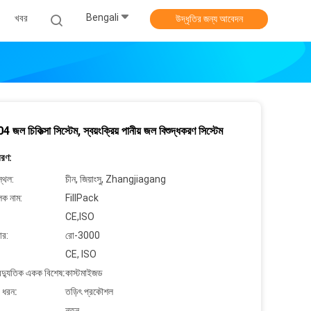
Bengali
খবর
উদ্ধৃতির জন্য আবেদন
ল চিকিত্সা সিস্টেম, স্বয়ংক্রিয় পানীয় জল বিশুদ্ধকরণ সিস্টেম
বরণ:
্থল:
চীন, জিয়াংসু, Zhangjiagang
লক নাম:
FillPack
CE,ISO
ার:
রো-3000
CE, ISO
বৈদ্যুতিক একক বিশেষ:
কাস্টমাইজড
 ধরন:
তড়িৎ প্রকৌশল
নতুন