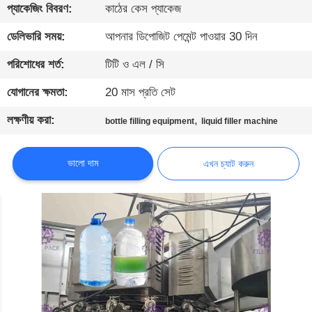
নিয়ন্ত্রণ
প্যাকেজিং বিবরণ:
কাঠের কেস প্যাকেজ
ডেলিভারি সময়:
আপনার ডিপোজিট পেমেন্ট পাওয়ার 30 দিন
যোগাযোগ
পরিশোধের শর্ত:
টিটি ও এল / সি
করুন
যোগানের ক্ষমতা:
20 মাস প্রতি সেট
খবর
লক্ষণীয় করা:
,
bottle filling equipment
liquid filler machine
এখন
ভালো দাম
এখন চ্যাট করুন
চ্যাট
করুন
সাইট
ম্যাপ