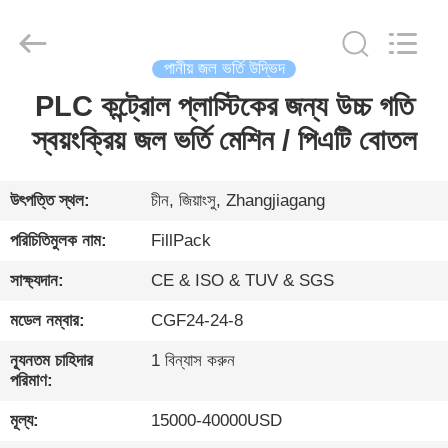
City
FILL-
PACK
Machinery
Co.,
Ltd.
পানীয় জল ভর্তি উদ্ভিদ
All
Rights
PLC কন্ট্রোল প্লাস্টিকের জন্য উচ্চ গতি
বাড়ি
Reserved.
স্বয়ংক্রিয় জল ভর্তি মেশিন / পিএটি বোতল
পণ্য
উৎপত্তি স্থল:
চীন, জিয়াংসু, Zhangjiagang
আমাদের
পরিচিতিমুলক নাম:
FillPack
সম্পর্কে
সাক্ষ্যদান:
CE & ISO & TUV & SGS
মডেল নম্বার:
CGF24-24-8
কারখানা
ভ্রমণ
ন্যূনতম চাহিদার
1 বিন্যাস করুন
পরিমাণ:
মূল্য:
15000-40000USD
মান