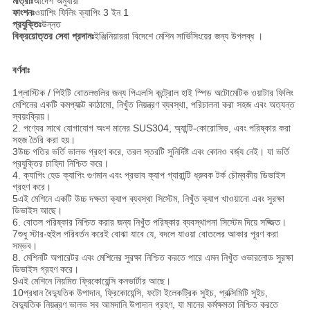
মাত্রাঃ
আদেশ অনুযায়ী
ফাংশনঃ
ওয়াশিং ফিলিং ক্যাপিং 3 ইন 1
প্রযুক্তিঃ
উন্নত
বিক্রয়োত্তর সেবা প্রদানঃ
ইঞ্জিনিয়াররা বিদেশে মেশিন সার্ভিসিংয়ের জন্য উপলব্ধ ।
বর্ণনাঃ
1প্লাস্টিক / পিইটি বোতলগুলির জন্য পিএলসি কন্ট্রোল হাই স্পিড অটোমেটিক ওয়াটার ফিলিং
মেশিনের একটি কমপ্যাক্ট কাঠামো, নিখুঁত নিয়ন্ত্রণ ব্যবস্থা, পরিচালনা করা সহজ এবং অত্যন্ত
স্বয়ংক্রিয়।
2. পণ্যের সাথে যোগাযোগ অংশ মানের SUS304, অ্যান্টি-কোরোসিভ, এবং পরিষ্কার করা
সহজ তৈরি করা হয়।
3উচ্চ গতির ভর্তি ভালভ গ্রহণ করে, তরল স্তরটি সুনির্দিষ্ট এবং কোনও বর্জ্য নেই। যা ভর্তি
প্রযুক্তির চাহিদা নিশ্চিত করে।
4. ক্যাপিং হেড ক্যাপিং গুণমান এবং প্রভাব ক্যাপ গ্যারান্টি ধ্রুবক টর্ক চৌম্বকীয় ডিভাইস
গ্রহণ করে।
5এই মেশিনে একটি উচ্চ দক্ষতা ক্যাপ ব্যবস্থা সিস্টেম, নিখুঁত ক্যাপ খাওয়ানো এবং সুরক্ষা
ডিভাইস আছে।
6. বোতল পরিষ্কার নিশ্চিত করার জন্য নিখুঁত পরিষ্কার ব্যবস্থাপনা সিস্টেম দিয়ে সজ্জিত।
7শুধু স্টার-হুইল পরিবর্তন করেই বোঝা যাবে যে, বদলে যাওয়া বোতলের আকার পূরণ করা
সম্ভব।
8. মেশিনটি অপারেটর এবং মেশিনের সুরক্ষা নিশ্চিত করতে পারে এমন নিখুঁত ওভারলোড সুরক্ষা
ডিভাইস গ্রহণ করে।
9এই মেশিনে নিয়মিত ফ্রিকোয়েন্সি কনভার্টার আছে।
10প্রধান বৈদ্যুতিক উপাদান, ফ্রিকোয়েন্সি, ফটো ইলেকট্রিক সুইচ, প্রক্সিমিটি সুইচ,
বৈদ্যুতিক নিয়ন্ত্রণ ভালভ সব আমদানি উপাদান গ্রহণ, যা মানের কর্মক্ষমতা নিশ্চিত করতে