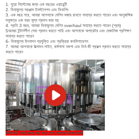
1. পুরো সিস্টেমের জন্য এক বছরের ওয়ারেন্টি
2. বিনামূল্যে সরঞ্জাম ইনস্টলেশন এবং ডিবাগিং
3. এক বছর পরে, আমরা আপনাকে মেশিন বজায় রাখতে সাহায্য করতে পারেন এবং আনুষাঙ্গিক
শুধুমাত্র এক খরচ মূল্য প্রদান করা হয়
4. প্রতি 3 বছর, আমরা বিনামূল্যে মেশিন overhaul সাহায্য করতে পারেন (শ্রম)
5আমরা ইন্টার্নশীপ সেবা প্রদান করতে পারি এবং আপনাকে অপারেটর এবং মেকানিক প্রশিক্ষণ
সাহায্য করতে পারেন
6- বিনামূল্যে উৎপাদন প্রযুক্তি এবং প্রক্রিয়া কনফিগারেশন
7. আমরা আপনাকে উত্পাদন লাইন, কর্মশালা নকশা এবং টার্ন-কী প্রকল্প প্রদান করতে সাহায্য
করতে পারেন
ভিডিওটি দেখার জন্য দয়া করে প্লে বোতামে ক্লিক করুন