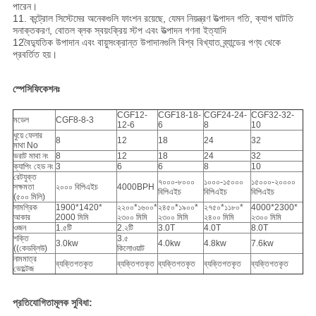
পারেন।
11. কন্ট্রোল সিস্টেমের অনেকগুলি ফাংশন রয়েছে, যেমন নিয়ন্ত্রণ উত্পাদন গতি, ক্যাপ ঘাটতি
সনাক্তকরণ, বোতল ব্লক স্বয়ংক্রিয় স্টপ এবং উত্পাদন গণনা ইত্যাদি
12বৈদ্যুতিক উপাদান এবং বায়ুসংক্রান্ত উপাদানগুলি বিশ্ব বিখ্যাত ব্র্যান্ডের পণ্য থেকে
প্রবর্তিত হয়।
স্পেসিফিকেশনঃ
CGF12-
CGF18-18-
CGF24-24-
CGF32-32-
মডেল
CGF8-8-3
12-6
6
8
10
ধুয়ে ফেলার
8
12
18
24
32
মাথা No
ভরাট মাথা নং
8
12
18
24
32
ক্যাপিং হেড নং
3
6
6
8
10
রেটযুক্ত
৭০০০-৮০০০
১০০০-১৫০০০
১৫০০০-২০০০০
সক্ষমতা
২০০০ বিপিএইচ
4000BPH
বিপিএইচ
বিপিএইচ
বিপিএইচ
(৫০০ মিলি)
সামগ্রিক
1900*1420*
২২০০*১৬০০*
২৪৫০*১৯০০*
২৭৫০*১১৮০*
4000*2300*
আকার
2000 মিমি
২৩০০ মিমি
২৩০০ মিমি
২৪০০ মিমি
২৩০০ মিমি
ওজন
1.৫টি
2.২টি
3.0T
4.0T
8.0T
শক্তি
3.৫
3.0kw
4.0kw
4.8kw
7.6kw
((কেডব্লিউ)
কিলোওয়াট
নামমাত্র
ব্যক্তিগতকৃত
ব্যক্তিগতকৃত
ব্যক্তিগতকৃত
ব্যক্তিগতকৃত
ব্যক্তিগতকৃত
ভোল্টেজ
প্রতিযোগিতামূলক সুবিধা: